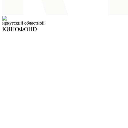
иркутский
областной
КИНОФОНD