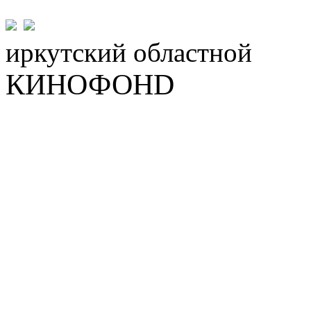
иркутский
областной
КИНОФОНD