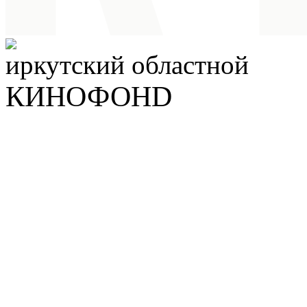
иркутский
областной
КИНОФОНD