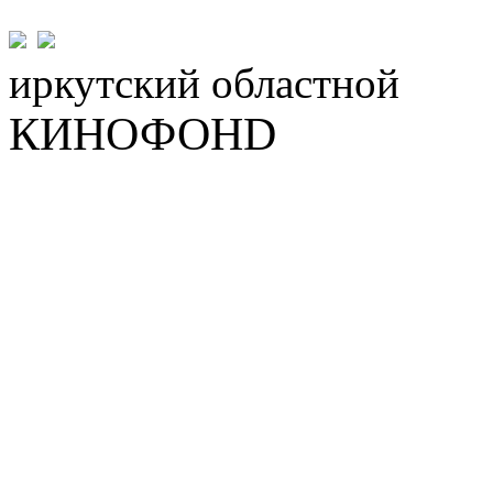
иркутский
областной
КИНОФОНD