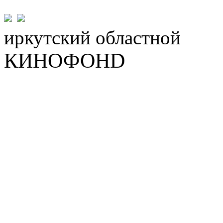
иркутский
областной
КИНОФОНD