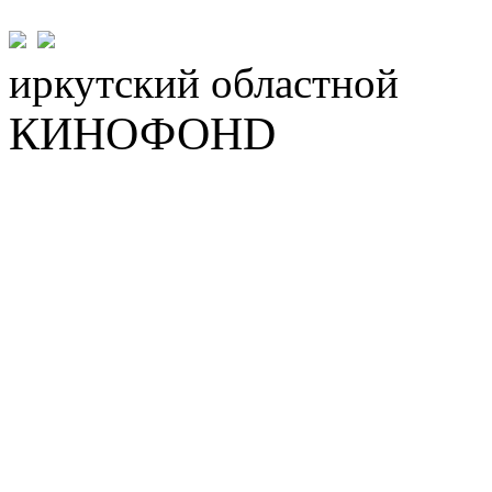
иркутский
областной
КИНОФОНD