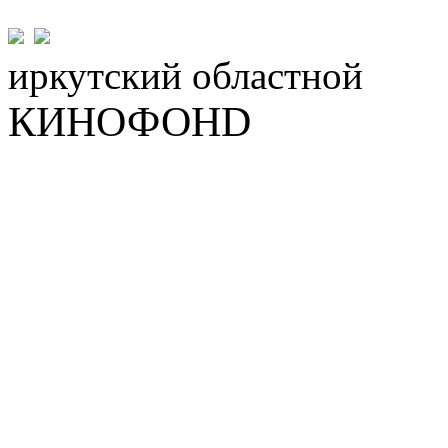
иркутский
областной
КИНОФОНD