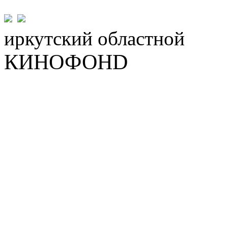
иркутский
областной
КИНОФОНD