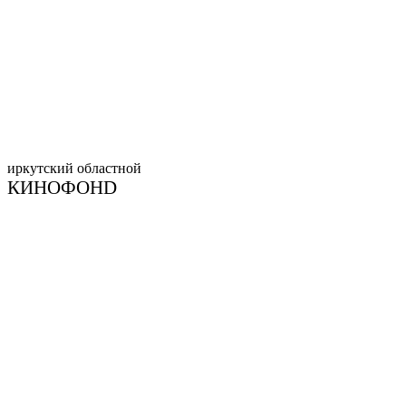
иркутский
областной
КИНОФОНD