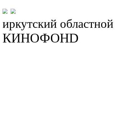
иркутский
областной
КИНОФОНD