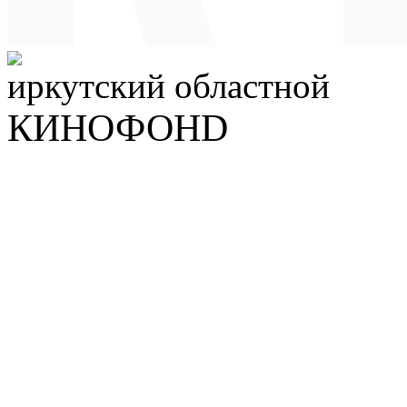
иркутский
областной
КИНОФОНD