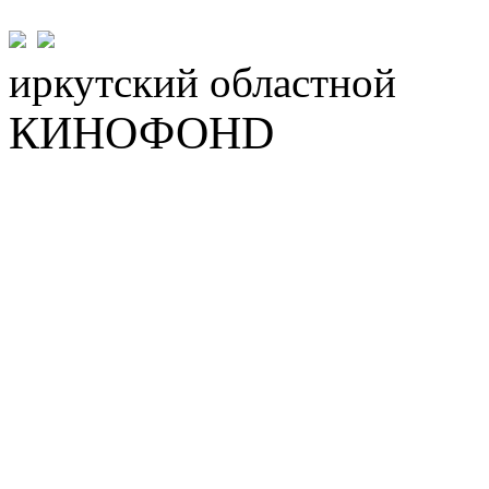
иркутский
областной
КИНОФОНD