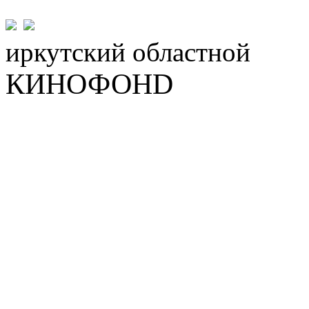
иркутский
областной
КИНОФОНD