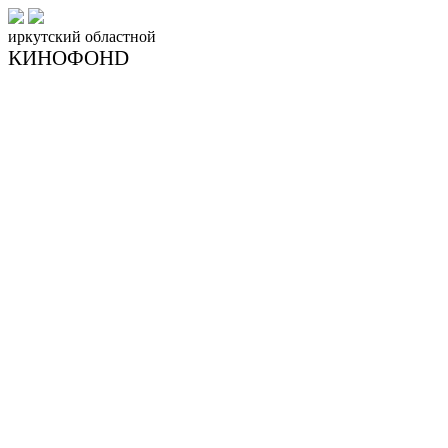
иркутский
областной
КИНОФОНD