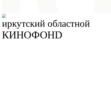
иркутский
областной
КИНОФОНD