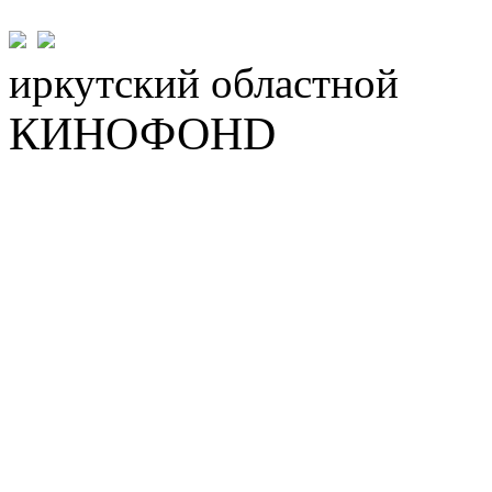
иркутский
областной
КИНОФОНD