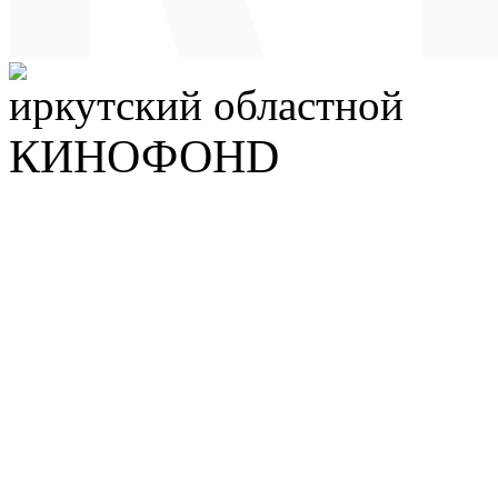
иркутский
областной
КИНОФОНD