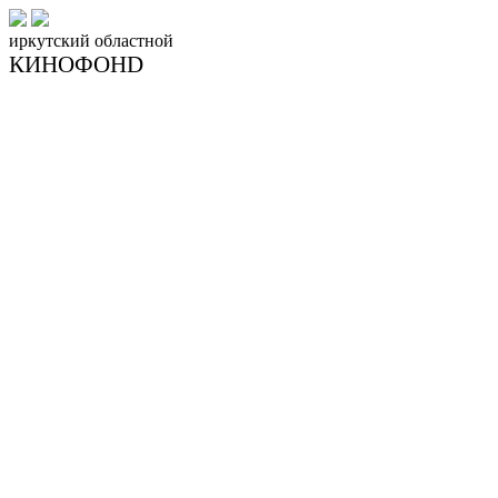
иркутский
областной
КИНОФОНD