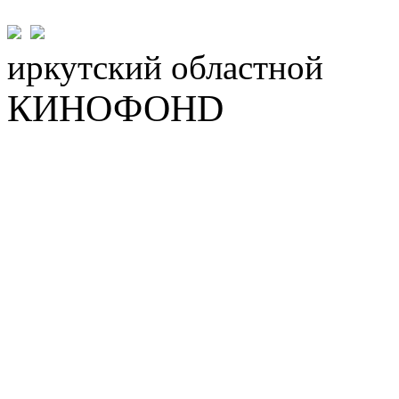
иркутский
областной
КИНОФОНD