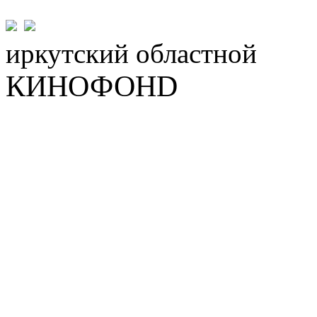
иркутский
областной
КИНОФОНD