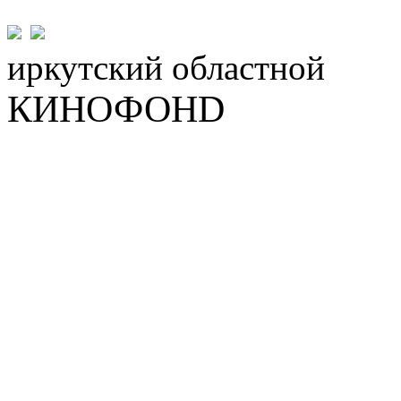
иркутский
областной
КИНОФОНD