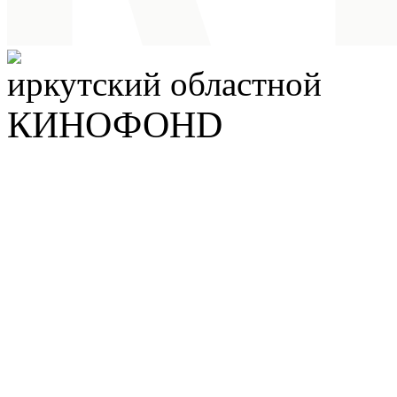
иркутский
областной
КИНОФОНD