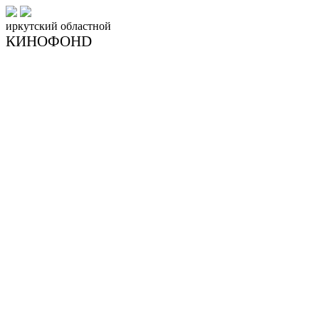
иркутский
областной
КИНОФОНD