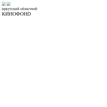
иркутский
областной
КИНОФОНD