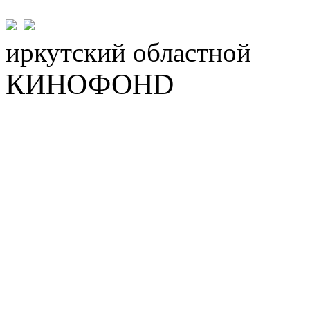
иркутский
областной
КИНОФОНD