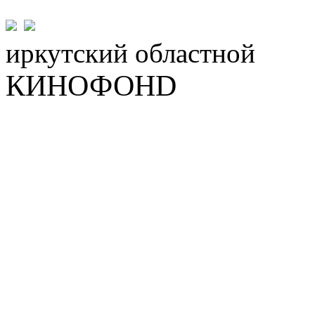
иркутский
областной
КИНОФОНD