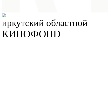
иркутский
областной
КИНОФОНD