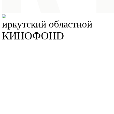
иркутский
областной
КИНОФОНD