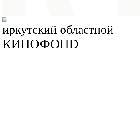
иркутский
областной
КИНОФОНD