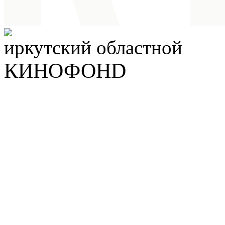
иркутский
областной
КИНОФОНD