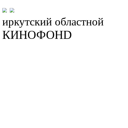
иркутский
областной
КИНОФОНD