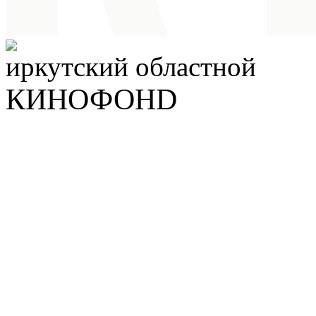
иркутский
областной
КИНОФОНD