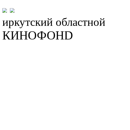
иркутский
областной
КИНОФОНD