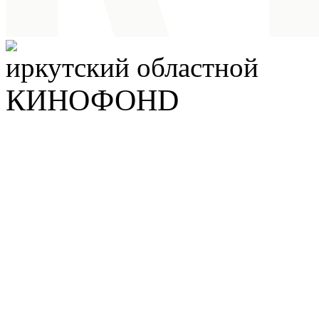
иркутский
областной
КИНОФОНD