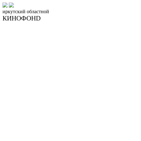
иркутский
областной
КИНОФОНD