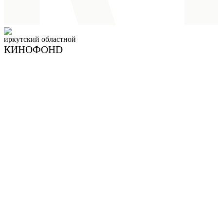
иркутский
областной
КИНОФОНD