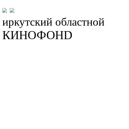
иркутский
областной
КИНОФОНD