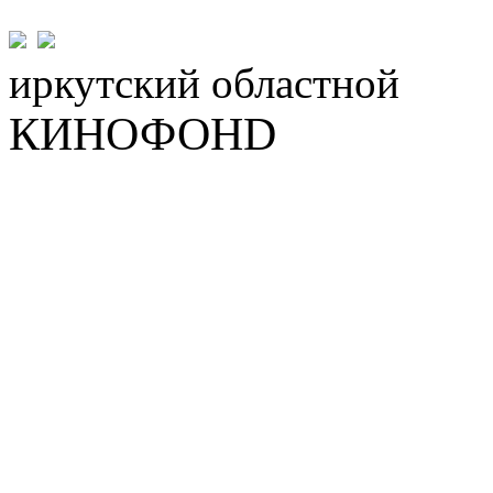
иркутский
областной
КИНОФОНD