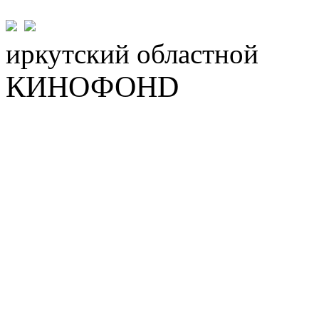
иркутский
областной
КИНОФОНD