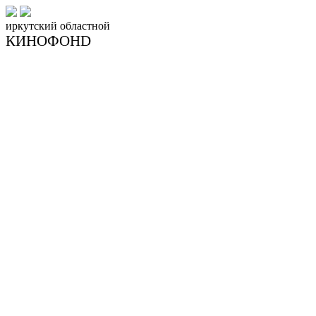
иркутский
областной
КИНОФОНD