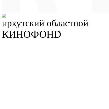
иркутский
областной
КИНОФОНD