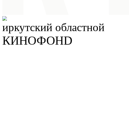
иркутский
областной
КИНОФОНD