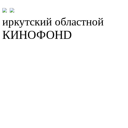
иркутский
областной
КИНОФОНD