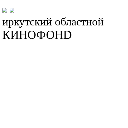
иркутский
областной
КИНОФОНD