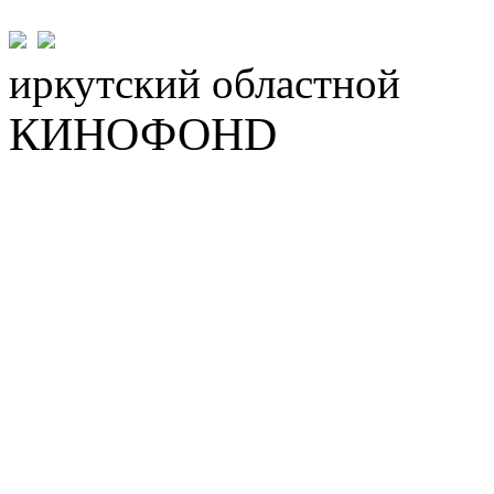
иркутский
областной
КИНОФОНD