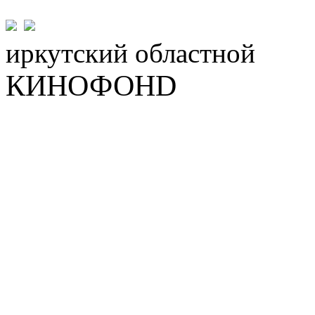
иркутский
областной
КИНОФОНD