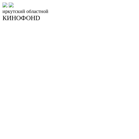
иркутский
областной
КИНОФОНD