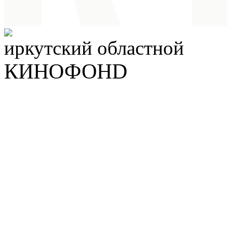
иркутский
областной
КИНОФОНD