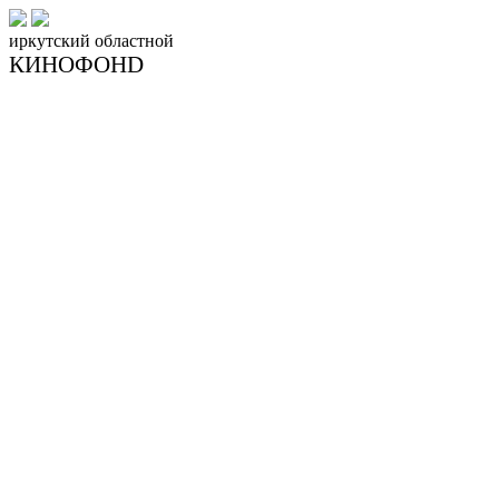
иркутский
областной
КИНОФОНD