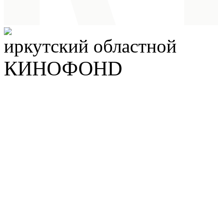
иркутский
областной
КИНОФОНD